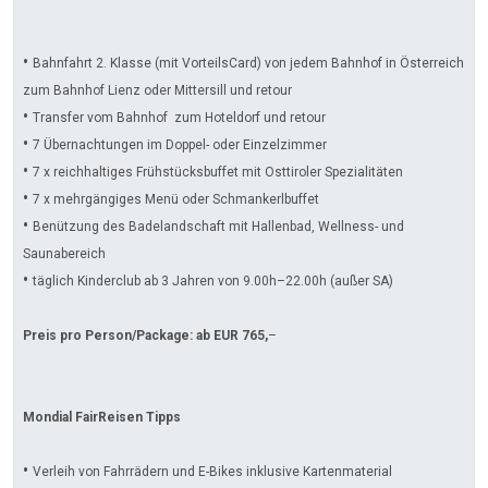
•
Bahnfahrt 2. Klasse (mit VorteilsCard) von jedem Bahnhof in Österreich
zum Bahnhof Lienz oder Mittersill und retour
•
Transfer vom Bahnhof zum Hoteldorf und retour
•
7 Übernachtungen im Doppel- oder Einzelzimmer
•
7 x reichhaltiges Frühstücksbuffet mit Osttiroler Spezialitäten
•
7 x mehrgängiges Menü oder Schmankerlbuffet
•
Benützung des Badelandschaft mit Hallenbad, Wellness- und
Saunabereich
•
täglich Kinderclub ab 3 Jahren von 9.00h–22.00h (außer SA)
Preis pro Person/Package: ab EUR 765,
–
Mondial FairReisen Tipps
•
Verleih von Fahrrädern und E-Bikes inklusive Kartenmaterial