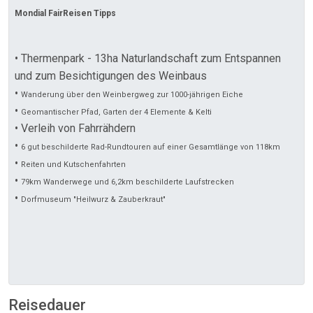
Mondial FairReisen Tipps
• Thermenpark - 13ha Naturlandschaft zum Entspannen
und zum Besichtigungen des Weinbaus
•
Wanderung über den Weinbergweg zur 1000-jährigen Eiche
•
Geomantischer Pfad, Garten der 4 Elemente & Kelti
• Verleih von Fahrrähdern
•
6 gut beschilderte Rad-Rundtouren auf einer Gesamtlänge von 118km
•
Reiten und Kutschenfahrten
•
79km Wanderwege und 6,2km beschilderte Laufstrecken
•
Dorfmuseum "Heilwurz & Zauberkraut"
Reisedauer