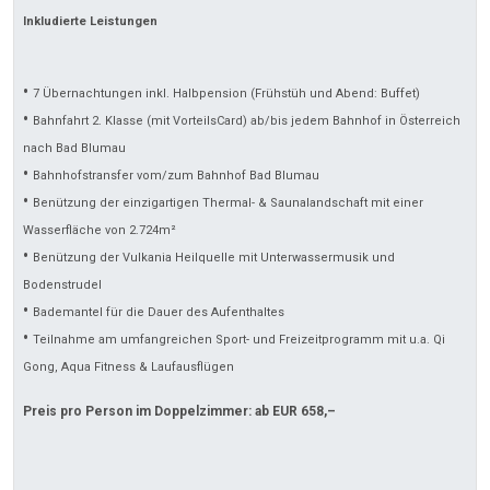
Inkludierte Leistungen
•
7 Übernachtungen inkl. Halbpension (Frühstüh und Abend: Buffet)
•
Bahnfahrt 2. Klasse (mit VorteilsCard) ab/bis jedem Bahnhof in Österreich
nach Bad Blumau
•
Bahnhofstransfer vom/zum Bahnhof Bad Blumau
•
Benützung der einzigartigen Thermal- & Saunalandschaft mit einer
Wasserfläche von 2.724m²
•
Benützung der Vulkania Heilquelle mit Unterwassermusik und
Bodenstrudel
•
Bademantel für die Dauer des Aufenthaltes
•
Teilnahme am umfangreichen Sport- und Freizeitprogramm mit u.a. Qi
Gong, Aqua Fitness & Laufausflügen
Preis pro Person im Doppelzimmer: ab EUR 658,–