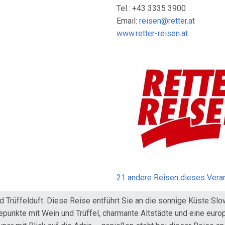
Tel.: +43 3335 3900
Email:
reisen@retter.at
www.retter-reisen.at
21 andere Reisen dieses Veran
rüffelduft: Diese Reise entführt Sie an die sonnige Küste Slo
punkte mit Wein und Trüffel, charmante Altstädte und eine europ