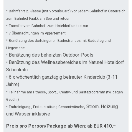
•
Bahnfahrt 2. Klasse (mit VorteilsCard) von jedem Bahnhof in Österreich
zum Bahnhof Faakk am See und retour
•
Transfer vom Bahnhof zum Hoteldorf und retour
•
7 Übernachtungen im Appartement
•
Benützung des dorfeingenen Badestrandes mit Badesteg und
Liegewiese
• Benützung des beheizten Outdoor-Pools
• Benützung des Wellnessbereiches im Naturel Hoteldorf
Schönleitn
• 6 x wöchentlich ganztägig betreuter Kinderclub (3-11
Jahre)
•
Teilnahme am Fitness-, Sport., Kreativ- und Gästeprogramm (tw. gegen
Gebühr)
•
, Strom, Heizung
Endreinigung , Erstaustattung Gesamtwäsche
und Wasser inklusive
Preis pro Person/Package ab Wien: ab EUR 410
,
–