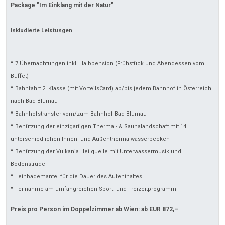
Package "Im Einklang mit der Natur"
Inkludierte Leistungen
•
7 Übernachtungen inkl. Halbpension (Frühstück und Abendessen vom
Buffet)
•
Bahnfahrt 2. Klasse (mit VorteilsCard) ab/bis jedem Bahnhof in Österreich
nach Bad Blumau
•
Bahnhofstransfer vom/zum Bahnhof Bad Blumau
•
Benützung der einzigartigen Thermal- & Saunalandschaft mit 14
unterschiedlichen Innen- und Außenthermalwasserbecken
•
Benützung der Vulkania Heilquelle mit Unterwassermusik und
Bodenstrudel
•
Leihbademantel für die Dauer des Aufenthaltes
•
Teilnahme am umfangreichen Sport- und Freizeitprogramm
Preis pro Person im Doppelzimmer ab Wien: ab EUR 872,–