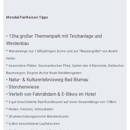
Mondial FairReisen Tipps
• 13ha großer Thermenpark mit Teichanlage und
Weidenbau
•
Wandewege zur 1.000-jährigen Eiche und zur "Wassergöttin" von André
Heller
•
besondere Plätze: Geomantischer Pfad, Garten der 4 Elemente, Keltischer
Baumreigen, Rogner Arche Noah Raritätengarten
• Natur- & Kulturerlebnisweg Bad Blumau
• Storchenwiese
• Verleih von Fahrrähdern & E-Bikes im Hotel
•
6 gut beschilderte Rad-Rundtouren auf einer Gesamtlänge von 118km
•
Reiten, Fischen, Inlineskaten
•
20 abwechslungsreiche Wandertouren
•
6,2km beschilderte Laufstrecken