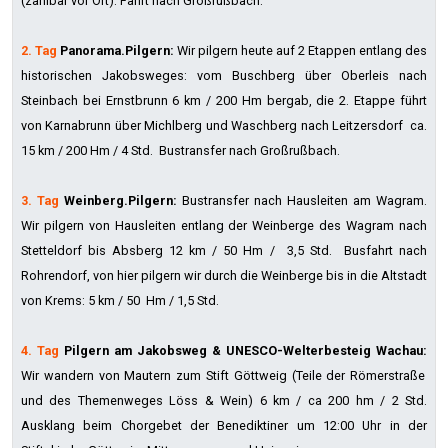
(zahlbar vor Ort). Fahrt nach Großrußbach.
2. Tag
Panorama.Pilgern:
Wir pilgern heute auf 2 Etappen entlang des
historischen Jakobsweges: vom Buschberg über Oberleis nach
Steinbach bei Ernstbrunn 6 km / 200 Hm bergab, die 2. Etappe führt
von Karnabrunn über Michlberg und Waschberg nach Leitzersdorf ca.
15 km / 200 Hm / 4 Std. Bustransfer nach Großrußbach.
3. Tag
Weinberg.Pilgern:
Bustransfer nach Hausleiten am Wagram.
Wir pilgern von Hausleiten entlang der Weinberge des Wagram nach
Stetteldorf bis Absberg 12 km / 50 Hm / 3,5 Std. Busfahrt nach
Rohrendorf, von hier pilgern wir durch die Weinberge bis in die Altstadt
von Krems: 5 km / 50 Hm / 1,5 Std.
4. Tag
Pilgern am Jakobsweg & UNESCO-Welterbesteig Wachau:
Wir wandern von Mautern zum Stift Göttweig (Teile der Römerstraße
und des Themenweges Löss & Wein) 6 km / ca 200 hm / 2 Std.
Ausklang beim Chorgebet der Benediktiner um 12:00 Uhr in der